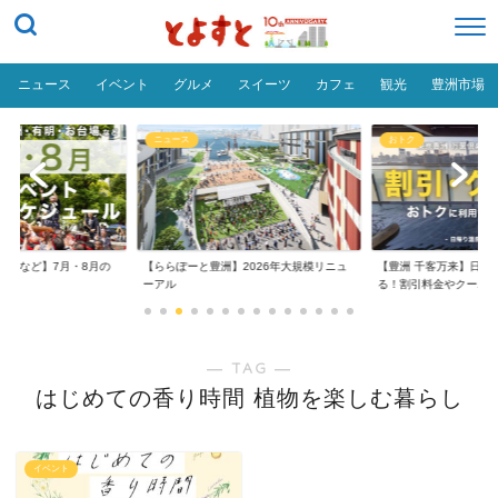
ニュース
イベント
グルメ
スイーツ
カフェ
観光
豊洲市場
ニュース
おトク
台場など】7月・8月の
【ららぽーと豊洲】2026年大規模リニュ
【豊洲 千客万来】日帰
..
ーアル
る！割引料金やクーポ..
― TAG ―
はじめての香り時間 植物を楽しむ暮らし
イベント