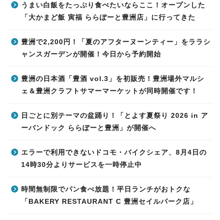
うまい白飯をたっぷり食べたいならここ！オープンした
「大かまど飯 寅福 ららぽーと豊洲店」に行ってきた
豊洲で2,200円！「夏のアフターヌーンティー」をララシ
ャンスガーデンが開催！今日から予約開始
豊洲の日本酒「豊酒 vol.3」を初販売！豊洲場外マルシ
ェ＆豊洲クラフトサマーマーケットが同時開催です！
日ごとに別テーマの盆踊り！「とよす夏祭り 2026 in ア
ーバンドック ららぽーと豊洲」が開催へ
エラーで利用できないドコモ・バイクシェア、8月4日の
14時30分よりサービスを一時停止中
時間無制限でパン食べ放題！平日ランチがおトクな
「BAKERY RESTAURANT C 豊洲セイルパーク店」