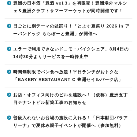
豊洲の日本酒「豊酒 vol.3」を初販売！豊洲場外マルシ
ェ＆豊洲クラフトサマーマーケットが同時開催です！
日ごとに別テーマの盆踊り！「とよす夏祭り 2026 in ア
ーバンドック ららぽーと豊洲」が開催へ
エラーで利用できないドコモ・バイクシェア、8月4日の
14時30分よりサービスを一時停止中
時間無制限でパン食べ放題！平日ランチがおトクな
「BAKERY RESTAURANT C 豊洲セイルパーク店」
お店・オフィス向けのビルを建設へ！（仮称）豊洲五丁
目テナントビル新築工事のお知らせ
普段入れないお台場の施設に入れる！「日本財団パラア
リーナ」で夏休み親子イベントが開催へ（参加無料）