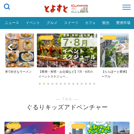
ニュース
イベント
グルメ
スイーツ
カフェ
観光
豊洲市場
イベント
ニュース
だ「豊洲で好きなラーメン
【豊洲・有明・お台場など】7月・8月の
【ららぽーと豊洲】20
イベントスケジュー...
ーアル
― TAG ―
ぐるりキッズアドベンチャー
イベント
イベント